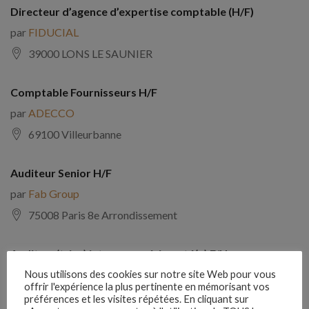
Directeur d’agence d’expertise comptable (H/F)
par
FIDUCIAL
39000 LONS LE SAUNIER
Comptable Fournisseurs H/F
par
ADECCO
69100 Villeurbanne
Auditeur Senior H/F
par
Fab Group
75008 Paris 8e Arrondissement
Auditeur(trice) interne expérimenté(e) F/H
par
Comptabilite Emploi
Nous utilisons des cookies sur notre site Web pour vous
offrir l'expérience la plus pertinente en mémorisant vos
39130 Châtillon
préférences et les visites répétées. En cliquant sur