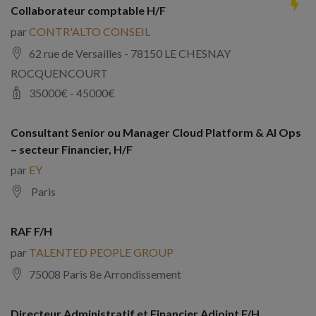
Collaborateur comptable H/F
par
CONTR'ALTO CONSEIL
62 rue de Versailles - 78150 LE CHESNAY
ROCQUENCOURT
35000
€ -
45000
€
Consultant Senior ou Manager Cloud Platform & AI Ops
– secteur Financier, H/F
par
EY
Paris
RAF F/H
par
TALENTED PEOPLE GROUP
75008 Paris 8e Arrondissement
Directeur Administratif et Financier Adjoint F/H