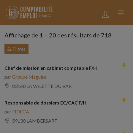
Affichage de
1
–
20
des résultats de 718
Filtres
Chef de mission en cabinet comptable F/H
par
Groupe Maguise
83160 LA VALETTE DU VAR
Responsable de dossiers EC/CAC F/H
par
FIDECA
59130 LAMBERSART