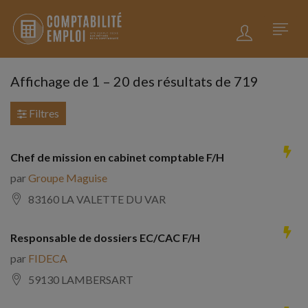
Affichage de
1
–
20
des résultats de 719
Filtres
Chef de mission en cabinet comptable F/H
par
Groupe Maguise
83160 LA VALETTE DU VAR
Responsable de dossiers EC/CAC F/H
par
FIDECA
59130 LAMBERSART