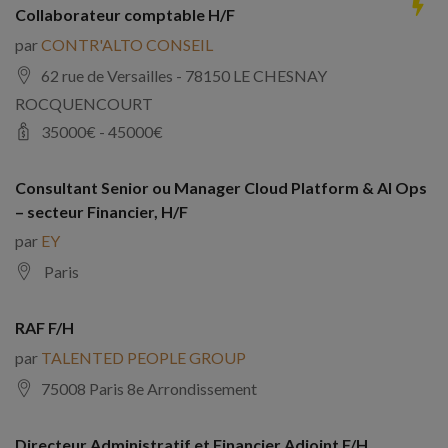
Collaborateur comptable H/F
par
CONTR'ALTO CONSEIL
62 rue de Versailles - 78150 LE CHESNAY
ROCQUENCOURT
35000
€ -
45000
€
Consultant Senior ou Manager Cloud Platform & AI Ops
– secteur Financier, H/F
par
EY
Paris
RAF F/H
par
TALENTED PEOPLE GROUP
75008 Paris 8e Arrondissement
Directeur Administratif et Financier Adjoint F/H