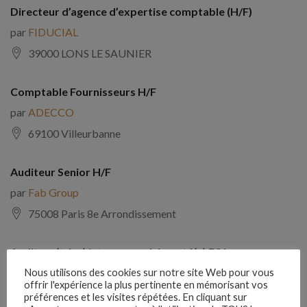
Directeur d’agence d’expertise comptable (H/F)
par
FIDUCIAL
39000 LONS LE SAUNIER
Comptable Fournisseurs H/F
par
ADECCO
69100 Villeurbanne
Auditeur Senior H/F
par
Fab Group
75008 Paris 8e Arrondissement
Auditeur(trice) interne expérimenté(e) F/H
par
Comptabilite Emploi
Nous utilisons des cookies sur notre site Web pour vous
offrir l'expérience la plus pertinente en mémorisant vos
39130 Châtillon
préférences et les visites répétées. En cliquant sur