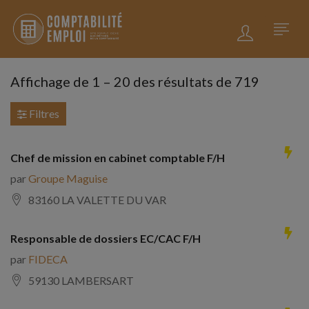
Affichage de
1
–
20
des résultats de 719
Filtres
Chef de mission en cabinet comptable F/H
par
Groupe Maguise
83160 LA VALETTE DU VAR
Responsable de dossiers EC/CAC F/H
par
FIDECA
59130 LAMBERSART