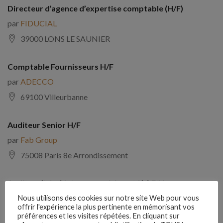
Directeur d’agence d’expertise comptable (H/F)
par
FIDUCIAL
39000 LONS LE SAUNIER
Comptable Fournisseurs H/F
par
ADECCO
69100 Villeurbanne
Auditeur Senior H/F
par
Fab Group
75008 Paris 8e Arrondissement
Auditeur(trice) interne expérimenté(e) F/H
par
Comptabilite Emploi
Nous utilisons des cookies sur notre site Web pour vous
offrir l'expérience la plus pertinente en mémorisant vos
39130 Châtillon
préférences et les visites répétées. En cliquant sur