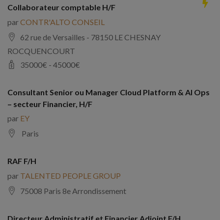
Collaborateur comptable H/F
par
CONTR'ALTO CONSEIL
62 rue de Versailles - 78150 LE CHESNAY
ROCQUENCOURT
35000
€ -
45000
€
Consultant Senior ou Manager Cloud Platform & AI Ops
– secteur Financier, H/F
par
EY
Paris
RAF F/H
par
TALENTED PEOPLE GROUP
75008 Paris 8e Arrondissement
Directeur Administratif et Financier Adjoint F/H