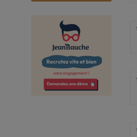
Bas-Rhin
Bouches-du-Rhône
Calvados
Cantal
Charente
Charente-Maritime
Cher
Corrèze
Côte-d'Or
Côtes-d'Armor
Creuse
Deux-Sèvres