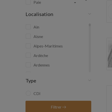
Paie
Localisation
Ain
Aisne
Alpes-Maritimes
Ardèche
Ardennes
Ariège
Type
Aube
Aude
CDI
Aveyron
Filtrer