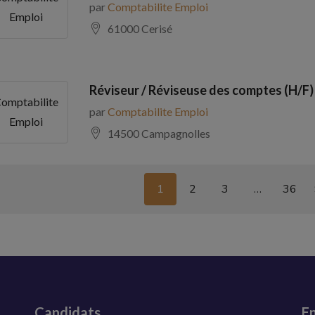
par
Comptabilite Emploi
Emploi
61000 Cerisé
Réviseur / Réviseuse des comptes (H/F)
omptabilite
par
Comptabilite Emploi
Emploi
14500 Campagnolles
1
2
3
…
36
Candidats
En