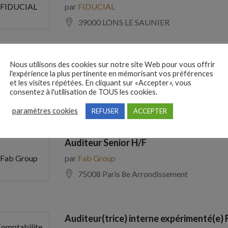
par
FIDUCIAL
FIDUCIAL
39000 LONS LE SAUNIER
Nous utilisons des cookies sur notre site Web pour vous offrir
Comptable Fournisseurs H/F
l'expérience la plus pertinente en mémorisant vos préférences
par
ADECCO
ADECCO
et les visites répétées. En cliquant sur «Accepter», vous
consentez à l'utilisation de TOUS les cookies.
69100 Villeurbanne
paramètres cookies
REFUSER
ACCEPTER
Auditeur Senior H/F
par
Fab Group
Fab Group
75008 Paris 8e Arrondissement
Auditeur(trice) interne expérimenté(e) 
omptabilite