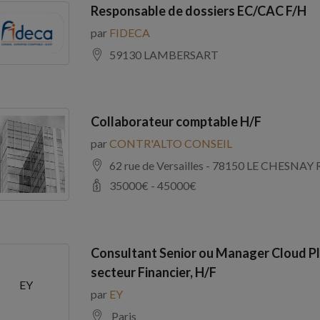
Responsable de dossiers EC/CAC F/H
par
FIDECA
59130 LAMBERSART
Collaborateur comptable H/F
par
CONTR'ALTO CONSEIL
62 rue de Versailles - 78150 LE CHE
35000
€ -
45000
€
Consultant Senior ou Manager Cloud Pl
secteur Financier, H/F
EY
par
EY
Paris