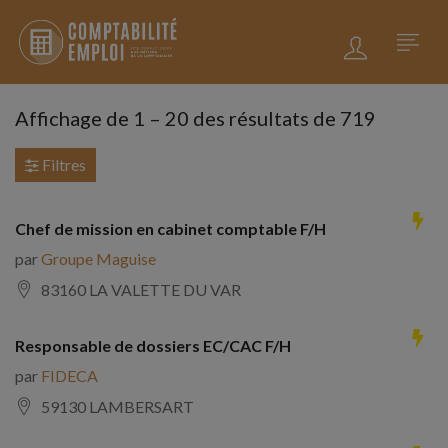
Affichage de
1
–
20
des résultats de 719
Filtres
Chef de mission en cabinet comptable F/H
par
Groupe Maguise
83160 LA VALETTE DU VAR
Responsable de dossiers EC/CAC F/H
par
FIDECA
59130 LAMBERSART