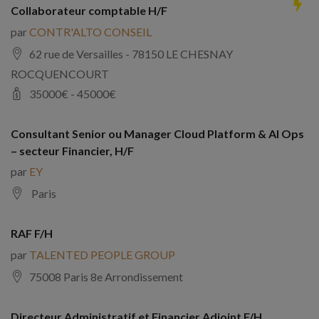
Collaborateur comptable H/F
par
CONTR'ALTO CONSEIL
62 rue de Versailles - 78150 LE CHESNAY
ROCQUENCOURT
35000
€ -
45000
€
Consultant Senior ou Manager Cloud Platform & AI Ops
– secteur Financier, H/F
par
EY
Paris
RAF F/H
par
TALENTED PEOPLE GROUP
75008 Paris 8e Arrondissement
Directeur Administratif et Financier Adjoint F/H