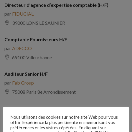
Directeur d’agence d’expertise comptable (H/F)
par
FIDUCIAL
39000 LONS LE SAUNIER
Comptable Fournisseurs H/F
par
ADECCO
69100 Villeurbanne
Auditeur Senior H/F
par
Fab Group
75008 Paris 8e Arrondissement
Auditeur(trice) interne expérimenté(e) F/H
par
Comptabilite Emploi
Nous utilisons des cookies sur notre site Web pour vous
offrir l'expérience la plus pertinente en mémorisant vos
39130 Châtillon
préférences et les visites répétées. En cliquant sur