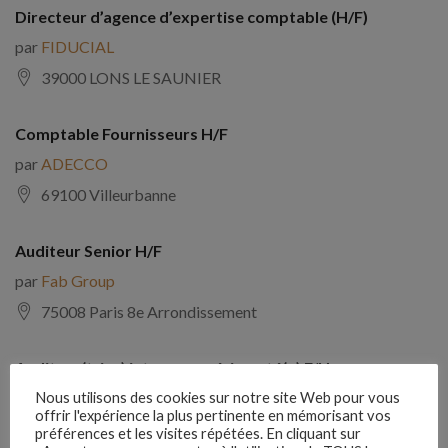
Directeur d’agence d’expertise comptable (H/F)
par
FIDUCIAL
39000 LONS LE SAUNIER
Comptable Fournisseurs H/F
par
ADECCO
69100 Villeurbanne
Auditeur Senior H/F
par
Fab Group
75008 Paris 8e Arrondissement
Auditeur(trice) interne expérimenté(e) F/H
par
Comptabilite Emploi
Nous utilisons des cookies sur notre site Web pour vous
offrir l'expérience la plus pertinente en mémorisant vos
39130 Châtillon
préférences et les visites répétées. En cliquant sur