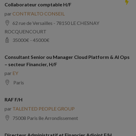
Collaborateur comptable H/F
par
CONTR'ALTO CONSEIL
62 rue de Versailles - 78150 LE CHESNAY
ROCQUENCOURT
35000
€ -
45000
€
Consultant Senior ou Manager Cloud Platform & AI Ops
– secteur Financier, H/F
par
EY
Paris
RAF F/H
par
TALENTED PEOPLE GROUP
75008 Paris 8e Arrondissement
Directeur Administratif et Financier Adjoint F/H