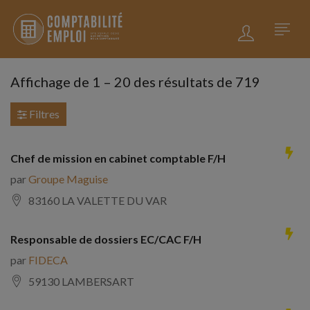
Affichage de
1
–
20
des résultats de 719
Filtres
Chef de mission en cabinet comptable F/H
par
Groupe Maguise
83160 LA VALETTE DU VAR
Responsable de dossiers EC/CAC F/H
par
FIDECA
59130 LAMBERSART