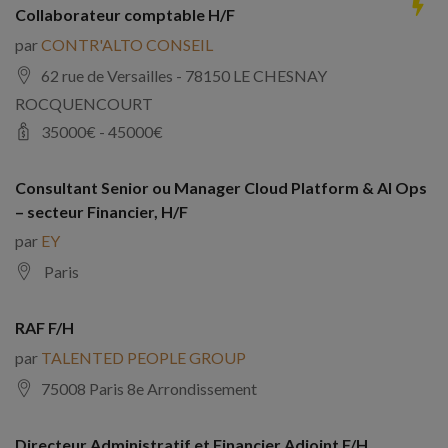
Collaborateur comptable H/F
par
CONTR'ALTO CONSEIL
62 rue de Versailles - 78150 LE CHESNAY
ROCQUENCOURT
35000
€ -
45000
€
Consultant Senior ou Manager Cloud Platform & AI Ops
– secteur Financier, H/F
par
EY
Paris
RAF F/H
par
TALENTED PEOPLE GROUP
75008 Paris 8e Arrondissement
Directeur Administratif et Financier Adjoint F/H