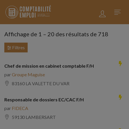
Affichage de
1
–
20
des résultats de 718
Filtres
Chef de mission en cabinet comptable F/H
par
Groupe Maguise
83160 LA VALETTE DU VAR
Responsable de dossiers EC/CAC F/H
par
FIDECA
59130 LAMBERSART