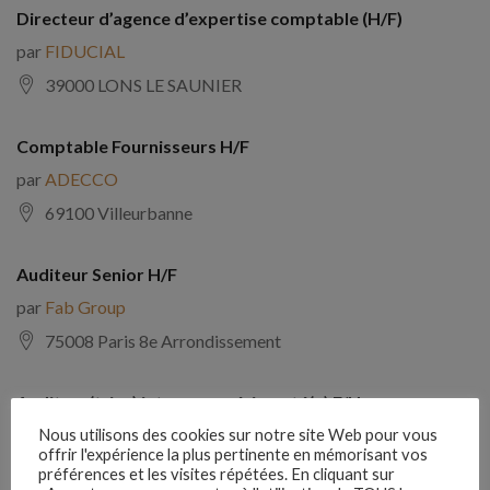
Directeur d’agence d’expertise comptable (H/F)
par
FIDUCIAL
39000 LONS LE SAUNIER
Comptable Fournisseurs H/F
par
ADECCO
69100 Villeurbanne
Auditeur Senior H/F
par
Fab Group
75008 Paris 8e Arrondissement
Auditeur(trice) interne expérimenté(e) F/H
par
Comptabilite Emploi
Nous utilisons des cookies sur notre site Web pour vous
offrir l'expérience la plus pertinente en mémorisant vos
39130 Châtillon
préférences et les visites répétées. En cliquant sur