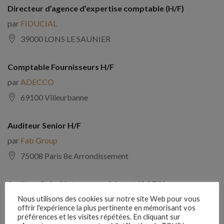
Directeur d’agence d’expertise comptable (H/F)
par
FIDUCIAL
39000 LONS LE SAUNIER
Comptable Fournisseurs H/F
par
ADECCO
69100 Villeurbanne
Auditeur Senior H/F
par
Fab Group
75008 Paris 8e Arrondissement
Auditeur(trice) interne expérimenté(e) F/H
par
Comptabilite Emploi
Nous utilisons des cookies sur notre site Web pour vous
offrir l'expérience la plus pertinente en mémorisant vos
39130 Châtillon
préférences et les visites répétées. En cliquant sur