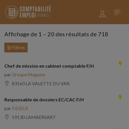
Affichage de
1
–
20
des résultats de 718
Filtres
Chef de mission en cabinet comptable F/H
par
Groupe Maguise
83160 LA VALETTE DU VAR
Responsable de dossiers EC/CAC F/H
par
FIDECA
59130 LAMBERSART