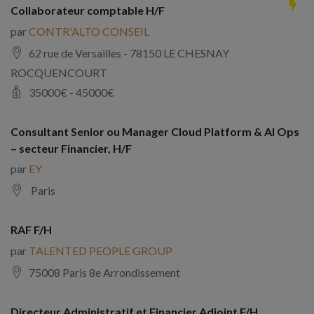
Collaborateur comptable H/F
par
CONTR'ALTO CONSEIL
62 rue de Versailles - 78150 LE CHESNAY
ROCQUENCOURT
35000
€ -
45000
€
Consultant Senior ou Manager Cloud Platform & AI Ops
– secteur Financier, H/F
par
EY
Paris
RAF F/H
par
TALENTED PEOPLE GROUP
75008 Paris 8e Arrondissement
Directeur Administratif et Financier Adjoint F/H