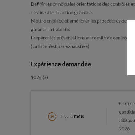
Définir les principales orientations des contrôles et
destiné à la direction générale.
Mettre en place et améliorer les procédures de gest
garantir la fiabilité.
Préparer les présentations au comité de contrôle et
(La liste n’est pas exhaustive)
Expérience demandée
10 An(s)
Clôture
candida
1 mois
Il y a
: 30 aoû
2026