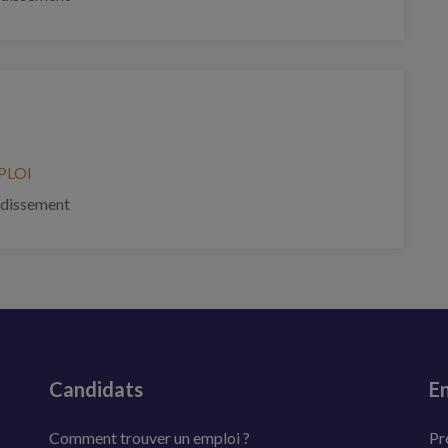
PLOI
ndissement
Candidats
En
Comment trouver un emploi ?
Pr