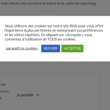
 indicateurs clés à mettre en place et le cadre du reporting
ion et d’optimisation des flux d’information financière et en
Nous utilisons des cookies sur notre site Web pour vous offrir
l'expérience la plus pertinente en mémorisant vos préférences
 au conseil d’administration.
et les visites répétées. En cliquant sur «Accepter», vous
consentez à l'utilisation de TOUS les cookies.
paramètres cookies
REFUSER
ACCEPTER
 des
tures
Je postule
t