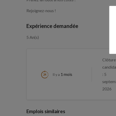
Rejoignez-nous !
Expérience demandée
5 An(s)
Clôture
candida
1 mois
: 5
Il y a
septem
2026
Emplois similaires