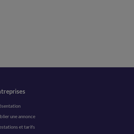
treprises
ésentation
blier une annonce
estations et tarifs