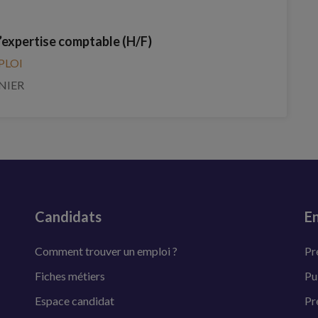
’expertise comptable (H/F)
PLOI
NIER
Candidats
En
Comment trouver un emploi ?
Pr
Fiches métiers
Pu
Espace candidat
Pr