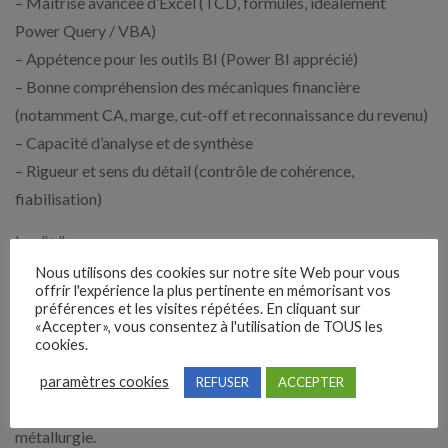
– Maîtrise avancée d’Excel (TCD, formules, idéalement
Power Query / VBA)
– Appétence pour les outils BI (Power BI apprécié)
– Bonne compréhension des mécaniques financière
(notamment CA, marge, cut-off et reconnaissance du revenu)
– Capacité d’analyse et de synthèse
– Rigueur et sens du détail (contrôle de cohérence,
fiabilisation)
Les "+" :
– CDI – à temps plein
Nous utilisons des cookies sur notre site Web pour vous
offrir l'expérience la plus pertinente en mémorisant vos
– Participation aux bénéfices
préférences et les visites répétées. En cliquant sur
– Couverture santé et prévoyance (participation employeur
«Accepter», vous consentez à l'utilisation de TOUS les
cookies.
60%)
– CSE, 1% Patronal .
paramètres cookies
REFUSER
ACCEPTER
– Stordata dépend de la Convention collective de la
métallurgie.