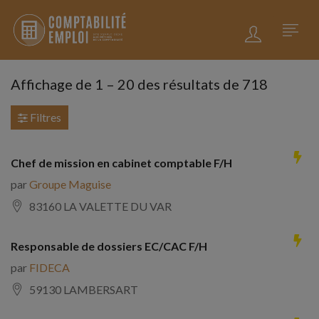
Affichage de
1
–
20
des résultats de 718
Filtres
Chef de mission en cabinet comptable F/H
par
Groupe Maguise
83160 LA VALETTE DU VAR
Responsable de dossiers EC/CAC F/H
par
FIDECA
59130 LAMBERSART