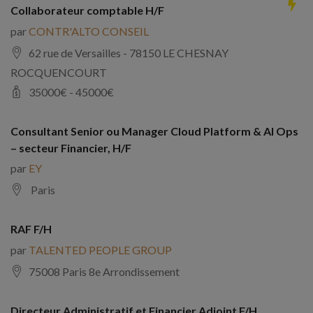
Collaborateur comptable H/F
par
CONTR'ALTO CONSEIL
62 rue de Versailles - 78150 LE CHESNAY
ROCQUENCOURT
35000
€ -
45000
€
Consultant Senior ou Manager Cloud Platform & AI Ops
– secteur Financier, H/F
par
EY
Paris
RAF F/H
par
TALENTED PEOPLE GROUP
75008 Paris 8e Arrondissement
Directeur Administratif et Financier Adjoint F/H