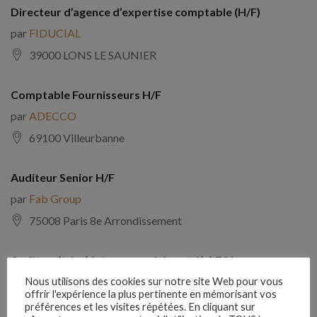
Directeur d’agence d’expertise comptable (H/F)
par
FIDUCIAL
39000 LONS LE SAUNIER
Comptable Fournisseurs H/F
par
ADECCO
69100 Villeurbanne
Auditeur Senior H/F
par
Fab Group
75008 Paris 8e Arrondissement
Auditeur(trice) interne expérimenté(e) F/H
par
Comptabilite Emploi
Nous utilisons des cookies sur notre site Web pour vous
offrir l'expérience la plus pertinente en mémorisant vos
39130 Châtillon
préférences et les visites répétées. En cliquant sur