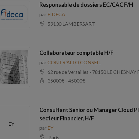
Responsable de dossiers EC/CAC F/H
par
FIDECA
59130 LAMBERSART
Collaborateur comptable H/F
par
CONTR'ALTO CONSEIL
62 rue de Versailles - 78150 LE CHE
35000
€ -
45000
€
Consultant Senior ou Manager Cloud Pl
secteur Financier, H/F
EY
par
EY
Paris