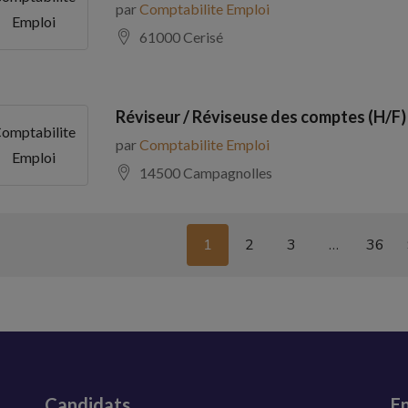
par
Comptabilite Emploi
Emploi
61000 Cerisé
Réviseur / Réviseuse des comptes (H/F)
omptabilite
par
Comptabilite Emploi
Emploi
14500 Campagnolles
1
2
3
…
36
Candidats
En