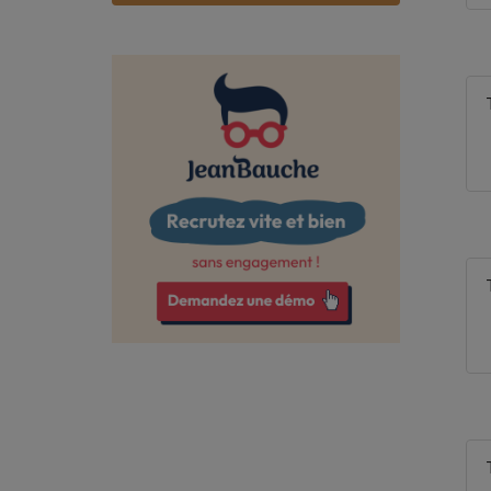
Bas-Rhin
Bouches-du-Rhône
Calvados
Cantal
Charente
Charente-Maritime
Cher
Corrèze
Côte-d'Or
Côtes-d'Armor
Creuse
Deux-Sèvres