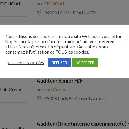
par
FIDUCIAL
FIDUCIAL
39000 LONS LE SAUNIER
Nous utilisons des cookies sur notre site Web pour vous offrir
Comptable Fournisseurs H/F
l'expérience la plus pertinente en mémorisant vos préférences
par
ADECCO
ADECCO
et les visites répétées. En cliquant sur «Accepter», vous
consentez à l'utilisation de TOUS les cookies.
69100 Villeurbanne
paramètres cookies
REFUSER
ACCEPTER
Auditeur Senior H/F
par
Fab Group
Fab Group
75008 Paris 8e Arrondissement
Auditeur(trice) interne expérimenté(e) 
omptabilite