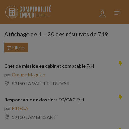
Affichage de
1
–
20
des résultats de 719
Filtres
Chef de mission en cabinet comptable F/H
par
Groupe Maguise
83160 LA VALETTE DU VAR
Responsable de dossiers EC/CAC F/H
par
FIDECA
59130 LAMBERSART