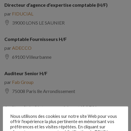
Directeur d’agence d’expertise comptable (H/F)
par
FIDUCIAL
39000 LONS LE SAUNIER
Comptable Fournisseurs H/F
par
ADECCO
69100 Villeurbanne
Auditeur Senior H/F
par
Fab Group
75008 Paris 8e Arrondissement
Auditeur(trice) interne expérimenté(e) F/H
par
Comptabilite Emploi
Nous utilisons des cookies sur notre site Web pour vous
offrir l'expérience la plus pertinente en mémorisant vos
39130 Châtillon
préférences et les visites répétées. En cliquant sur