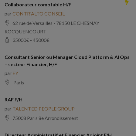
Collaborateur comptable H/F
par
CONTR'ALTO CONSEIL
62 rue de Versailles - 78150 LE CHESNAY
ROCQUENCOURT
35000
€ -
45000
€
Consultant Senior ou Manager Cloud Platform & AI Ops
– secteur Financier, H/F
par
EY
Paris
RAF F/H
par
TALENTED PEOPLE GROUP
75008 Paris 8e Arrondissement
Directeur Administratif et Financier Adjoint F/H