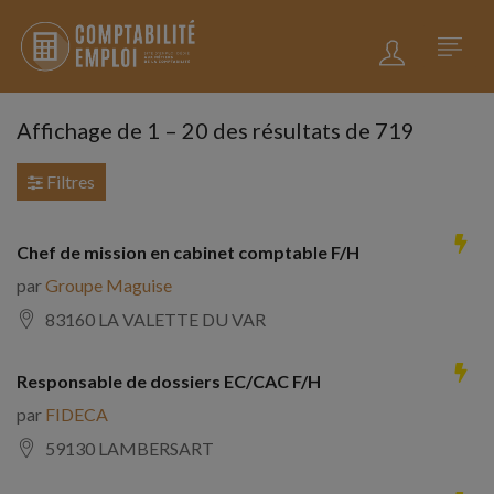
Affichage de
1
–
20
des résultats de 719
Filtres
Chef de mission en cabinet comptable F/H
par
Groupe Maguise
83160 LA VALETTE DU VAR
Responsable de dossiers EC/CAC F/H
par
FIDECA
59130 LAMBERSART