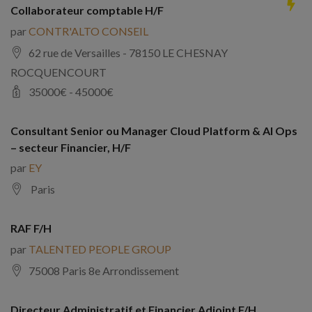
Collaborateur comptable H/F
par
CONTR'ALTO CONSEIL
62 rue de Versailles - 78150 LE CHESNAY
ROCQUENCOURT
35000
€ -
45000
€
Consultant Senior ou Manager Cloud Platform & AI Ops
– secteur Financier, H/F
par
EY
Paris
RAF F/H
par
TALENTED PEOPLE GROUP
75008 Paris 8e Arrondissement
Directeur Administratif et Financier Adjoint F/H