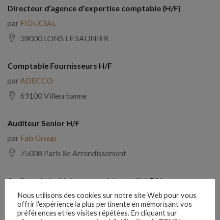
Directeur d’agence d’expertise comptable (H/F)
par
FIDUCIAL
39000 LONS LE SAUNIER
Comptable Fournisseurs H/F
par
ADECCO
69100 Villeurbanne
Auditeur Senior H/F
par
Fab Group
75008 Paris 8e Arrondissement
Auditeur(trice) interne expérimenté(e) F/H
par
Comptabilite Emploi
Nous utilisons des cookies sur notre site Web pour vous
offrir l'expérience la plus pertinente en mémorisant vos
39130 Châtillon
préférences et les visites répétées. En cliquant sur