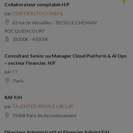
Collaborateur comptable H/F
par
CONTR'ALTO CONSEIL
62 rue de Versailles - 78150 LE CHESNAY
ROCQUENCOURT
35000
€ -
45000
€
Consultant Senior ou Manager Cloud Platform & AI Ops
– secteur Financier, H/F
par
EY
Paris
RAF F/H
par
TALENTED PEOPLE GROUP
75008 Paris 8e Arrondissement
Directeur Administratif et Financier Adjoint F/H