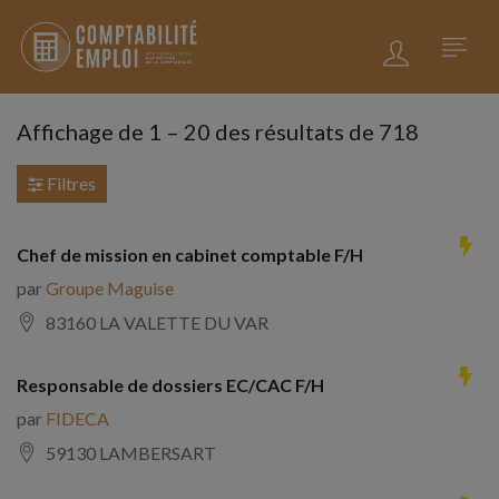
Affichage de
1
–
20
des résultats de 718
Filtres
Chef de mission en cabinet comptable F/H
par
Groupe Maguise
83160 LA VALETTE DU VAR
Responsable de dossiers EC/CAC F/H
par
FIDECA
59130 LAMBERSART