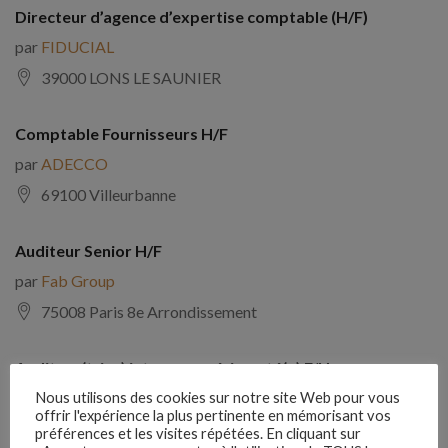
Directeur d’agence d’expertise comptable (H/F)
par
FIDUCIAL
39000 LONS LE SAUNIER
Comptable Fournisseurs H/F
par
ADECCO
69100 Villeurbanne
Auditeur Senior H/F
par
Fab Group
75008 Paris 8e Arrondissement
Auditeur(trice) interne expérimenté(e) F/H
par
Comptabilite Emploi
Nous utilisons des cookies sur notre site Web pour vous
offrir l'expérience la plus pertinente en mémorisant vos
39130 Châtillon
préférences et les visites répétées. En cliquant sur