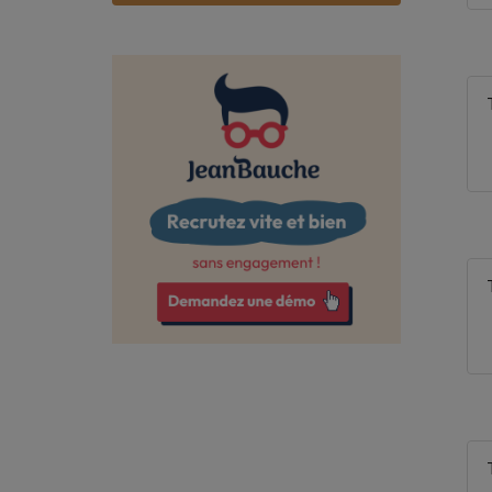
Bas-Rhin
Bouches-du-Rhône
Calvados
Cantal
Charente
Charente-Maritime
Cher
Corrèze
Côte-d'Or
Côtes-d'Armor
Creuse
Deux-Sèvres