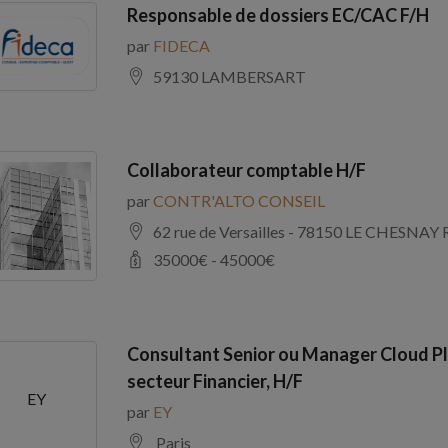
Responsable de dossiers EC/CAC F/H
par
FIDECA
59130 LAMBERSART
Collaborateur comptable H/F
par
CONTR'ALTO CONSEIL
62 rue de Versailles - 78150 LE CHE
35000
€ -
45000
€
Consultant Senior ou Manager Cloud Pl
secteur Financier, H/F
EY
par
EY
Paris