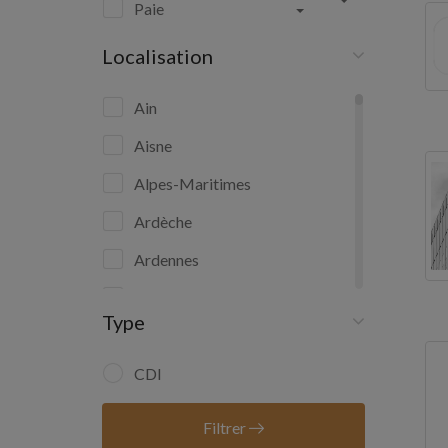
Paie
Localisation
Ain
Aisne
Alpes-Maritimes
Ardèche
Ardennes
Ariège
Type
Aube
Aude
CDI
Aveyron
Filtrer