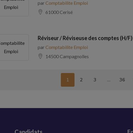
par
Comptabilite Emploi
Emploi
61000 Cerisé
Réviseur / Réviseuse des comptes (H/F)
omptabilite
par
Comptabilite Emploi
Emploi
14500 Campagnolles
1
2
3
…
36
Candidats
En