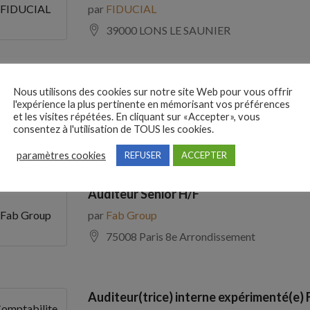
par
FIDUCIAL
FIDUCIAL
39000 LONS LE SAUNIER
Comptable Fournisseurs H/F
Nous utilisons des cookies sur notre site Web pour vous offrir
l'expérience la plus pertinente en mémorisant vos préférences
par
ADECCO
ADECCO
et les visites répétées. En cliquant sur «Accepter», vous
consentez à l'utilisation de TOUS les cookies.
69100 Villeurbanne
paramètres cookies
REFUSER
ACCEPTER
Auditeur Senior H/F
par
Fab Group
Fab Group
75008 Paris 8e Arrondissement
Auditeur(trice) interne expérimenté(e) 
omptabilite