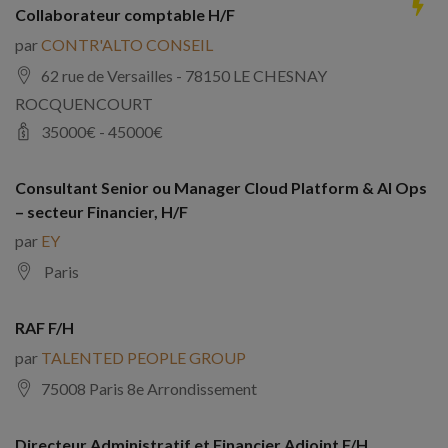
Collaborateur comptable H/F
par
CONTR'ALTO CONSEIL
62 rue de Versailles - 78150 LE CHESNAY
ROCQUENCOURT
35000
€ -
45000
€
Consultant Senior ou Manager Cloud Platform & AI Ops
– secteur Financier, H/F
par
EY
Paris
RAF F/H
par
TALENTED PEOPLE GROUP
75008 Paris 8e Arrondissement
Directeur Administratif et Financier Adjoint F/H