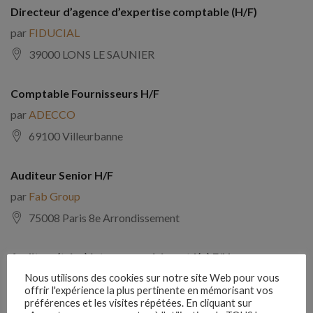
Directeur d’agence d’expertise comptable (H/F)
par
FIDUCIAL
39000 LONS LE SAUNIER
Comptable Fournisseurs H/F
par
ADECCO
69100 Villeurbanne
Auditeur Senior H/F
par
Fab Group
75008 Paris 8e Arrondissement
Auditeur(trice) interne expérimenté(e) F/H
par
Comptabilite Emploi
Nous utilisons des cookies sur notre site Web pour vous
offrir l'expérience la plus pertinente en mémorisant vos
39130 Châtillon
préférences et les visites répétées. En cliquant sur