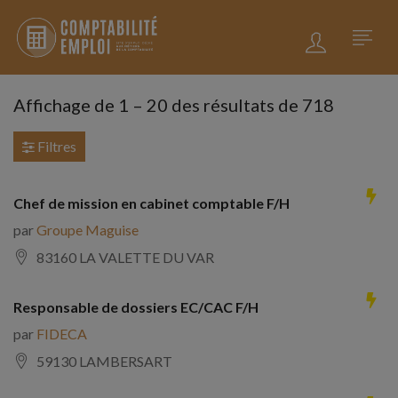
Affichage de
1
–
20
des résultats de 718
Filtres
Chef de mission en cabinet comptable F/H
par
Groupe Maguise
83160 LA VALETTE DU VAR
Responsable de dossiers EC/CAC F/H
par
FIDECA
59130 LAMBERSART