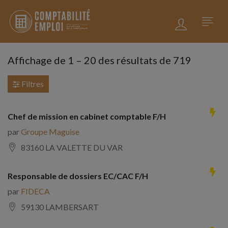
Affichage de
1
–
20
des résultats de 719
Filtres
Chef de mission en cabinet comptable F/H
par
Groupe Maguise
83160 LA VALETTE DU VAR
Responsable de dossiers EC/CAC F/H
par
FIDECA
59130 LAMBERSART