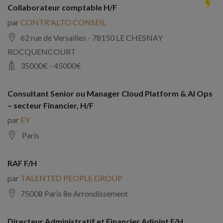
Collaborateur comptable H/F
par
CONTR'ALTO CONSEIL
62 rue de Versailles - 78150 LE CHESNAY
ROCQUENCOURT
35000
€ -
45000
€
Consultant Senior ou Manager Cloud Platform & AI Ops
– secteur Financier, H/F
par
EY
Paris
RAF F/H
par
TALENTED PEOPLE GROUP
75008 Paris 8e Arrondissement
Directeur Administratif et Financier Adjoint F/H