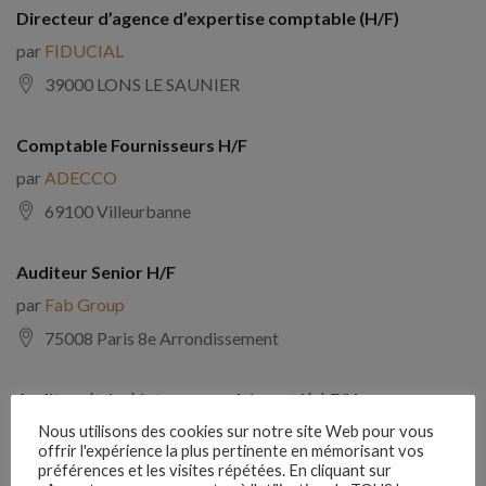
Directeur d’agence d’expertise comptable (H/F)
par
FIDUCIAL
39000 LONS LE SAUNIER
Comptable Fournisseurs H/F
par
ADECCO
69100 Villeurbanne
Auditeur Senior H/F
par
Fab Group
75008 Paris 8e Arrondissement
Auditeur(trice) interne expérimenté(e) F/H
par
Comptabilite Emploi
Nous utilisons des cookies sur notre site Web pour vous
offrir l'expérience la plus pertinente en mémorisant vos
39130 Châtillon
préférences et les visites répétées. En cliquant sur