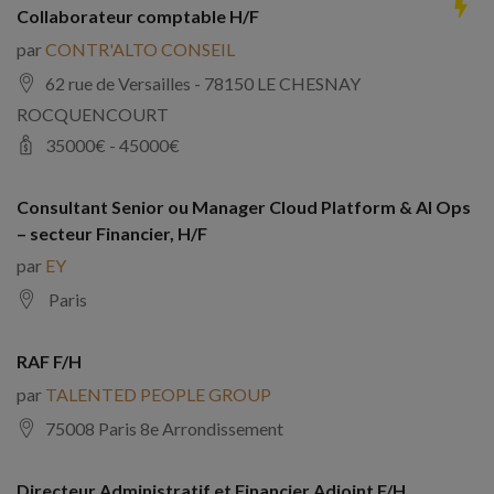
Collaborateur comptable H/F
par
CONTR'ALTO CONSEIL
62 rue de Versailles - 78150 LE CHESNAY
ROCQUENCOURT
35000
€ -
45000
€
Consultant Senior ou Manager Cloud Platform & AI Ops
– secteur Financier, H/F
par
EY
Paris
RAF F/H
par
TALENTED PEOPLE GROUP
75008 Paris 8e Arrondissement
Directeur Administratif et Financier Adjoint F/H