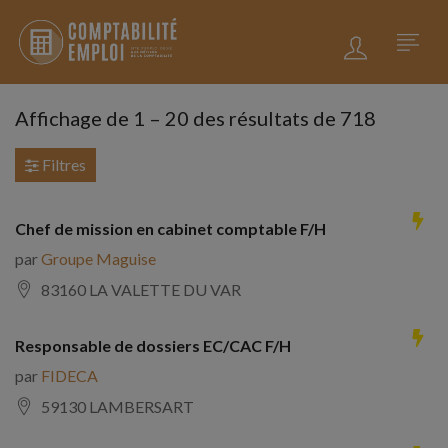
Affichage de
1
–
20
des résultats de 718
Filtres
Chef de mission en cabinet comptable F/H
par
Groupe Maguise
83160 LA VALETTE DU VAR
Responsable de dossiers EC/CAC F/H
par
FIDECA
59130 LAMBERSART