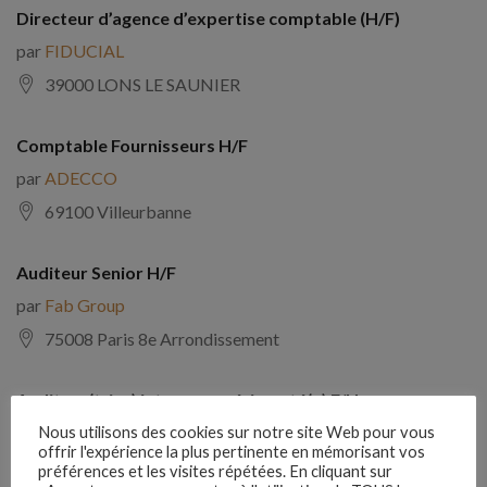
Directeur d’agence d’expertise comptable (H/F)
par
FIDUCIAL
39000 LONS LE SAUNIER
Comptable Fournisseurs H/F
par
ADECCO
69100 Villeurbanne
Auditeur Senior H/F
par
Fab Group
75008 Paris 8e Arrondissement
Auditeur(trice) interne expérimenté(e) F/H
par
Comptabilite Emploi
Nous utilisons des cookies sur notre site Web pour vous
offrir l'expérience la plus pertinente en mémorisant vos
39130 Châtillon
préférences et les visites répétées. En cliquant sur