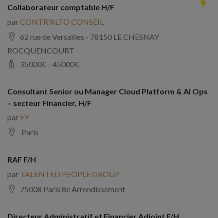
Collaborateur comptable H/F
par
CONTR'ALTO CONSEIL
62 rue de Versailles - 78150 LE CHESNAY
ROCQUENCOURT
35000
€ -
45000
€
Consultant Senior ou Manager Cloud Platform & AI Ops
– secteur Financier, H/F
par
EY
Paris
RAF F/H
par
TALENTED PEOPLE GROUP
75008 Paris 8e Arrondissement
Directeur Administratif et Financier Adjoint F/H