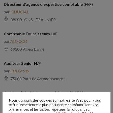
Directeur d’agence d’expertise comptable (H/F)
par
FIDUCIAL
39000 LONS LE SAUNIER
Comptable Fournisseurs H/F
par
ADECCO
69100 Villeurbanne
Auditeur Senior H/F
par
Fab Group
75008 Paris 8e Arrondissement
Auditeur(trice) interne expérimenté(e) F/H
par
Comptabilite Emploi
Nous utilisons des cookies sur notre site Web pour vous
offrir l'expérience la plus pertinente en mémorisant vos
39130 Châtillon
préférences et les visites répétées. En cliquant sur