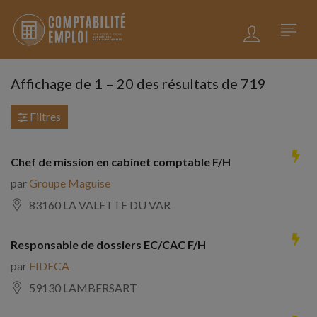
Affichage de
1
–
20
des résultats de 719
Filtres
Chef de mission en cabinet comptable F/H
par
Groupe Maguise
83160 LA VALETTE DU VAR
Responsable de dossiers EC/CAC F/H
par
FIDECA
59130 LAMBERSART