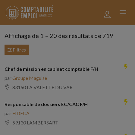
Affichage de
1
–
20
des résultats de 719
Filtres
Chef de mission en cabinet comptable F/H
par
Groupe Maguise
83160 LA VALETTE DU VAR
Responsable de dossiers EC/CAC F/H
par
FIDECA
59130 LAMBERSART