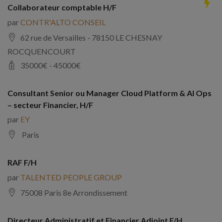
Collaborateur comptable H/F
par
CONTR'ALTO CONSEIL
62 rue de Versailles - 78150 LE CHESNAY
ROCQUENCOURT
35000
€ -
45000
€
Consultant Senior ou Manager Cloud Platform & AI Ops
– secteur Financier, H/F
par
EY
Paris
RAF F/H
par
TALENTED PEOPLE GROUP
75008 Paris 8e Arrondissement
Directeur Administratif et Financier Adjoint F/H