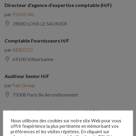
Directeur d’agence d’expertise comptable (H/F)
par
FIDUCIAL
39000 LONS LE SAUNIER
Comptable Fournisseurs H/F
par
ADECCO
69100 Villeurbanne
Auditeur Senior H/F
par
Fab Group
75008 Paris 8e Arrondissement
Auditeur(trice) interne expérimenté(e) F/H
par
Comptabilite Emploi
Nous utilisons des cookies sur notre site Web pour vous
offrir l'expérience la plus pertinente en mémorisant vos
39130 Châtillon
préférences et les visites répétées. En cliquant sur