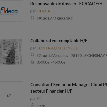
Responsable de dossiers EC/CAC F/H
par
FIDECA
59130 LAMBERSART
Collaborateur comptable H/F
par
CONTR'ALTO CONSEIL
62 rue de Versailles - 78150 LE CHE
35000
€ -
45000
€
Consultant Senior ou Manager Cloud Pl
secteur Financier, H/F
EY
par
EY
Paris