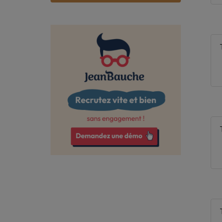
Bas-Rhin
Bouches-du-Rhône
Calvados
Cantal
Charente
Charente-Maritime
Cher
Corrèze
Côte-d'Or
Côtes-d'Armor
Creuse
Deux-Sèvres