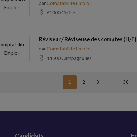
par
Comptabilite Emploi
Emploi
61000 Cerisé
Réviseur / Réviseuse des comptes (H/F)
omptabilite
par
Comptabilite Emploi
Emploi
14500 Campagnolles
1
2
3
…
36
Candidats
En