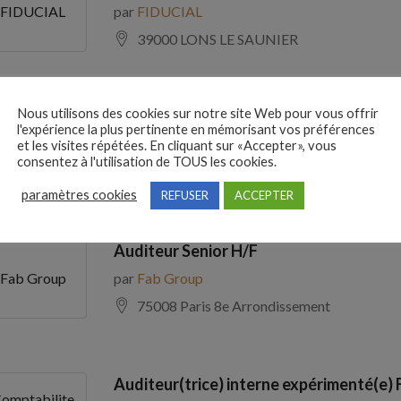
par
FIDUCIAL
FIDUCIAL
39000 LONS LE SAUNIER
Nous utilisons des cookies sur notre site Web pour vous offrir
Comptable Fournisseurs H/F
l'expérience la plus pertinente en mémorisant vos préférences
par
ADECCO
ADECCO
et les visites répétées. En cliquant sur «Accepter», vous
consentez à l'utilisation de TOUS les cookies.
69100 Villeurbanne
paramètres cookies
REFUSER
ACCEPTER
Auditeur Senior H/F
par
Fab Group
Fab Group
75008 Paris 8e Arrondissement
Auditeur(trice) interne expérimenté(e) 
omptabilite