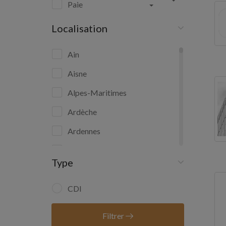
Paie
Localisation
Ain
Aisne
Alpes-Maritimes
Ardèche
Ardennes
Ariège
Type
Aube
Aude
CDI
Aveyron
Filtrer