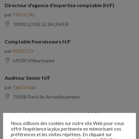
Directeur d’agence d’expertise comptable (H/F)
par
FIDUCIAL
39000 LONS LE SAUNIER
Comptable Fournisseurs H/F
par
ADECCO
69100 Villeurbanne
Auditeur Senior H/F
par
Fab Group
75008 Paris 8e Arrondissement
Auditeur(trice) interne expérimenté(e) F/H
par
Comptabilite Emploi
Nous utilisons des cookies sur notre site Web pour vous
offrir l'expérience la plus pertinente en mémorisant vos
39130 Châtillon
préférences et les visites répétées. En cliquant sur