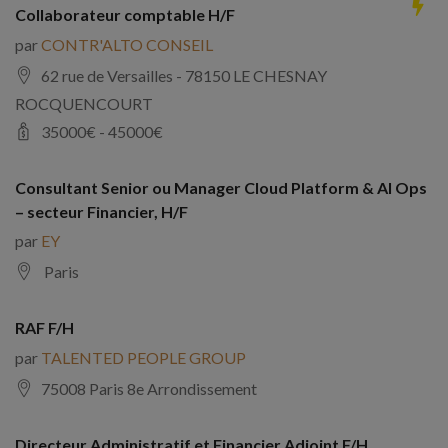
Collaborateur comptable H/F
par
CONTR'ALTO CONSEIL
62 rue de Versailles - 78150 LE CHESNAY
ROCQUENCOURT
35000
€ -
45000
€
Consultant Senior ou Manager Cloud Platform & AI Ops
– secteur Financier, H/F
par
EY
Paris
RAF F/H
par
TALENTED PEOPLE GROUP
75008 Paris 8e Arrondissement
Directeur Administratif et Financier Adjoint F/H