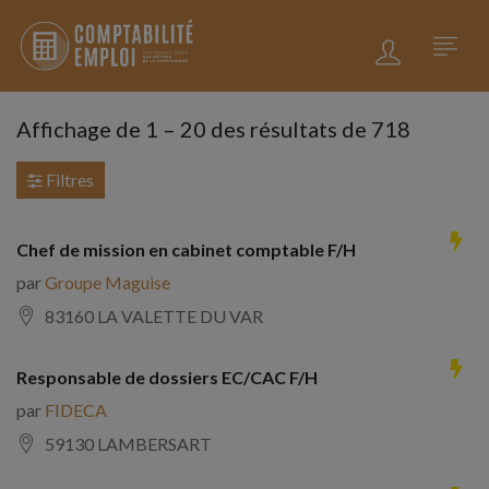
Affichage de
1
–
20
des résultats de 718
Filtres
Chef de mission en cabinet comptable F/H
par
Groupe Maguise
83160 LA VALETTE DU VAR
Responsable de dossiers EC/CAC F/H
par
FIDECA
59130 LAMBERSART