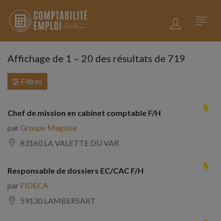
Affichage de
1
–
20
des résultats de 719
Filtres
Chef de mission en cabinet comptable F/H
par
Groupe Maguise
83160 LA VALETTE DU VAR
Responsable de dossiers EC/CAC F/H
par
FIDECA
59130 LAMBERSART