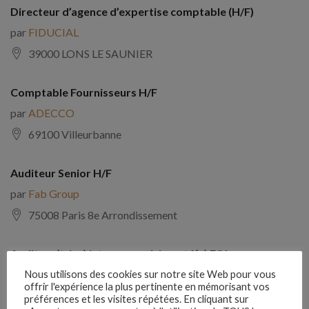
Directeur d’agence d’expertise comptable (H/F)
par
FIDUCIAL
39000 LONS LE SAUNIER
Comptable Fournisseurs H/F
par
ADECCO
69100 Villeurbanne
Auditeur Senior H/F
par
Fab Group
75008 Paris 8e Arrondissement
Auditeur(trice) interne expérimenté(e) F/H
par
Comptabilite Emploi
Nous utilisons des cookies sur notre site Web pour vous
offrir l'expérience la plus pertinente en mémorisant vos
39130 Châtillon
préférences et les visites répétées. En cliquant sur