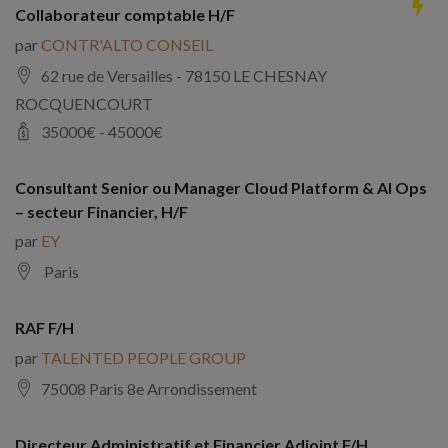
Collaborateur comptable H/F
par
CONTR'ALTO CONSEIL
62 rue de Versailles - 78150 LE CHESNAY
ROCQUENCOURT
35000
€ -
45000
€
Consultant Senior ou Manager Cloud Platform & AI Ops
– secteur Financier, H/F
par
EY
Paris
RAF F/H
par
TALENTED PEOPLE GROUP
75008 Paris 8e Arrondissement
Directeur Administratif et Financier Adjoint F/H