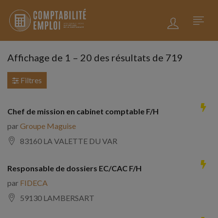
Affichage de
1
–
20
des résultats de 719
Filtres
Chef de mission en cabinet comptable F/H
par
Groupe Maguise
83160 LA VALETTE DU VAR
Responsable de dossiers EC/CAC F/H
par
FIDECA
59130 LAMBERSART