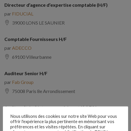
Directeur d’agence d’expertise comptable (H/F)
par
FIDUCIAL
39000 LONS LE SAUNIER
Comptable Fournisseurs H/F
par
ADECCO
69100 Villeurbanne
Auditeur Senior H/F
par
Fab Group
75008 Paris 8e Arrondissement
Auditeur(trice) interne expérimenté(e) F/H
par
Comptabilite Emploi
Nous utilisons des cookies sur notre site Web pour vous
offrir l'expérience la plus pertinente en mémorisant vos
39130 Châtillon
préférences et les visites répétées. En cliquant sur