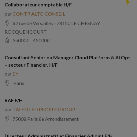
Collaborateur comptable H/F
par
CONTR'ALTO CONSEIL
62 rue de Versailles - 78150 LE CHESNAY
ROCQUENCOURT
35000
€ -
45000
€
Consultant Senior ou Manager Cloud Platform & AI Ops
– secteur Financier, H/F
par
EY
Paris
RAF F/H
par
TALENTED PEOPLE GROUP
75008 Paris 8e Arrondissement
Directeur Administratif et Financier Adjoint F/H