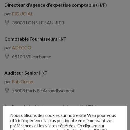
Directeur d’agence d’expertise comptable (H/F)
par
FIDUCIAL
39000 LONS LE SAUNIER
Comptable Fournisseurs H/F
par
ADECCO
69100 Villeurbanne
Auditeur Senior H/F
par
Fab Group
75008 Paris 8e Arrondissement
Auditeur(trice) interne expérimenté(e) F/H
par
Comptabilite Emploi
Nous utilisons des cookies sur notre site Web pour vous
offrir l'expérience la plus pertinente en mémorisant vos
39130 Châtillon
préférences et les visites répétées. En cliquant sur