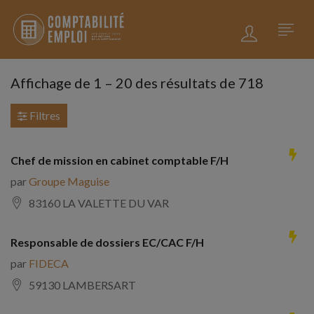
Affichage de
1
–
20
des résultats de 718
Filtres
Chef de mission en cabinet comptable F/H
par
Groupe Maguise
83160 LA VALETTE DU VAR
Responsable de dossiers EC/CAC F/H
par
FIDECA
59130 LAMBERSART