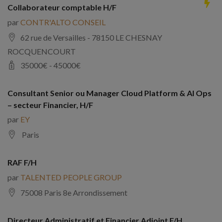
Collaborateur comptable H/F
par
CONTR'ALTO CONSEIL
62 rue de Versailles - 78150 LE CHESNAY
ROCQUENCOURT
35000
€ -
45000
€
Consultant Senior ou Manager Cloud Platform & AI Ops
– secteur Financier, H/F
par
EY
Paris
RAF F/H
par
TALENTED PEOPLE GROUP
75008 Paris 8e Arrondissement
Directeur Administratif et Financier Adjoint F/H