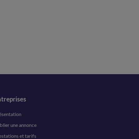
treprises
ésentation
blier une annonce
estations et tarifs