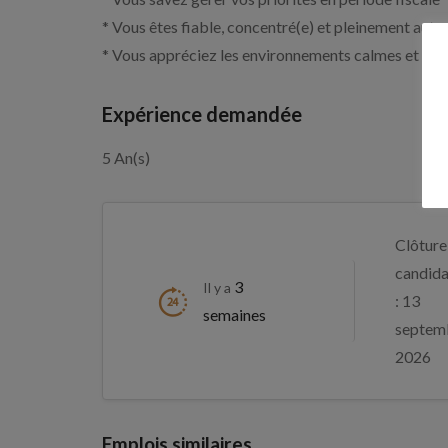
* Vous êtes fiable, concentré(e) et pleinement aut
* Vous appréciez les environnements calmes et bie
Expérience demandée
5 An(s)
Clôture
candida
3
Il y a
: 13
semaines
septem
2026
Emplois similaires