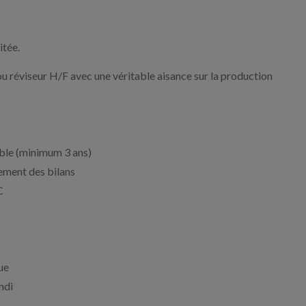
itée.
 réviseur H/F avec une véritable aisance sur la production
able (minimum 3 ans)
sement des bilans
C
ue
ndi