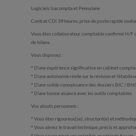
Logiciels Isacompta et Pennylane
Contrat CDI 39 heures, prise de poste rapide souha
Vous êtes collaborateur comptable confirmé H/F ou
de bilans.
Vous disposez :
* D’une expérience significative en cabinet compt
* D’une autonomie réelle sur la révision et l’établis
* D’une solide connaissance des dossiers BIC / BN
* D’une bonne aisance avec les outils comptables
Vos atouts personnels :
* Vous êtes rigoureux(se), structuré(e) et méthodiq
* Vous aimez le travail technique, précis et approfo
* Vous savez gérer vos priorités en période fiscale