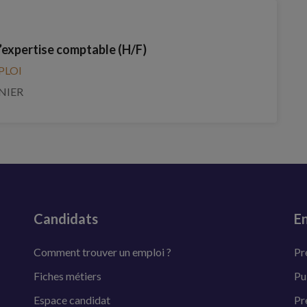
’expertise comptable (H/F)
PLOI
NIER
Candidats
En
Comment trouver un emploi ?
Pr
Fiches métiers
Pu
Espace candidat
Pr