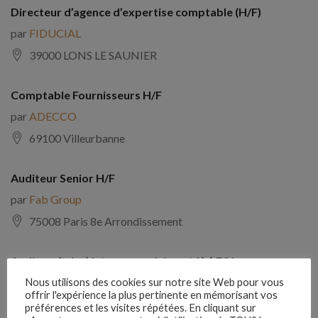
Directeur d’agence d’expertise comptable (H/F)
par
FIDUCIAL
39000 LONS LE SAUNIER
Comptable Fournisseurs H/F
par
ADECCO
69100 Villeurbanne
Auditeur Senior H/F
par
Fab Group
75008 Paris 8e Arrondissement
Auditeur(trice) interne expérimenté(e) F/H
par
Comptabilite Emploi
Nous utilisons des cookies sur notre site Web pour vous
offrir l'expérience la plus pertinente en mémorisant vos
39130 Châtillon
préférences et les visites répétées. En cliquant sur