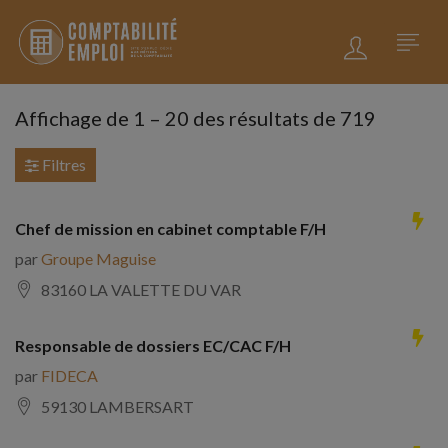
Affichage de
1
–
20
des résultats de 719
Filtres
Chef de mission en cabinet comptable F/H
par
Groupe Maguise
83160 LA VALETTE DU VAR
Responsable de dossiers EC/CAC F/H
par
FIDECA
59130 LAMBERSART