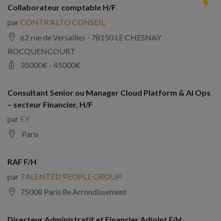
Collaborateur comptable H/F
par
CONTR'ALTO CONSEIL
62 rue de Versailles - 78150 LE CHESNAY
ROCQUENCOURT
35000
€ -
45000
€
Consultant Senior ou Manager Cloud Platform & AI Ops
– secteur Financier, H/F
par
EY
Paris
RAF F/H
par
TALENTED PEOPLE GROUP
75008 Paris 8e Arrondissement
Directeur Administratif et Financier Adjoint F/H