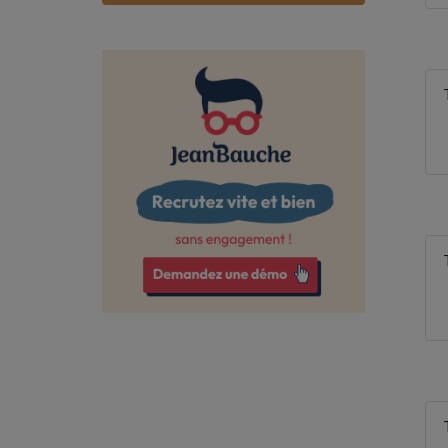
Bas-Rhin
Bouches-du-Rhône
Calvados
Cantal
Charente
Charente-Maritime
Cher
Corrèze
Côte-d'Or
Côtes-d'Armor
Creuse
Deux-Sèvres