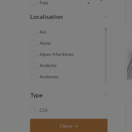
Paie
Localisation
Ain
Aisne
Alpes-Maritimes
Ardèche
Ardennes
Ariège
Type
Aube
Aude
CDI
Aveyron
Filtrer