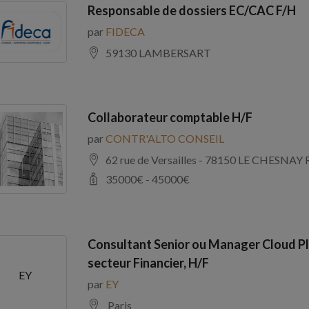
Responsable de dossiers EC/CAC F/H
par
FIDECA
59130 LAMBERSART
Collaborateur comptable H/F
par
CONTR'ALTO CONSEIL
62 rue de Versailles - 78150 LE CHE
35000
€ -
45000
€
Consultant Senior ou Manager Cloud Pl
secteur Financier, H/F
EY
par
EY
Paris