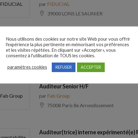
par
FIDUCIAL
FIDUCIAL
39000 LONS LE SAUNIER
Nous utilisons des cookies sur notre site Web pour vous offrir
Comptable Fournisseurs H/F
l'expérience la plus pertinente en mémorisant vos préférences
par
ADECCO
ADECCO
et les visites répétées. En cliquant sur «Accepter», vous
consentez à l'utilisation de TOUS les cookies.
69100 Villeurbanne
paramètres cookies
REFUSER
ACCEPTER
Auditeur Senior H/F
par
Fab Group
Fab Group
75008 Paris 8e Arrondissement
Auditeur(trice) interne expérimenté(e) 
omptabilite