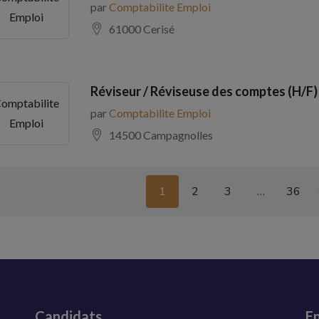
par
Comptabilite Emploi
Emploi
61000 Cerisé
Réviseur / Réviseuse des comptes (H/F)
omptabilite
par
Comptabilite Emploi
Emploi
14500 Campagnolles
1
2
3
…
36
Candidats
En