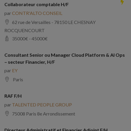
Collaborateur comptable H/F
par
CONTR'ALTO CONSEIL
62 rue de Versailles - 78150 LE CHESNAY
ROCQUENCOURT
35000
€ -
45000
€
Consultant Senior ou Manager Cloud Platform & AI Ops
– secteur Financier, H/F
par
EY
Paris
RAF F/H
par
TALENTED PEOPLE GROUP
75008 Paris 8e Arrondissement
Directeur Administratif et Financier Adjoint F/H