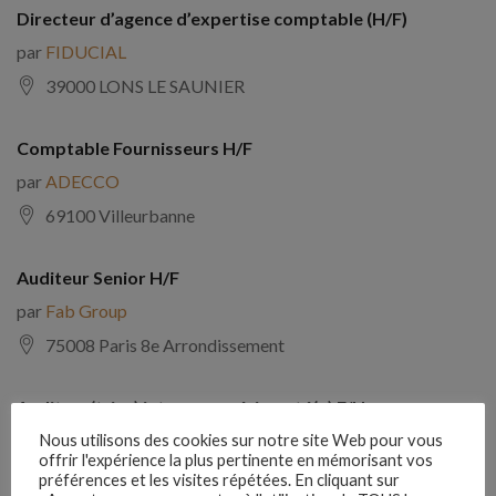
Directeur d’agence d’expertise comptable (H/F)
par
FIDUCIAL
39000 LONS LE SAUNIER
Comptable Fournisseurs H/F
par
ADECCO
69100 Villeurbanne
Auditeur Senior H/F
par
Fab Group
75008 Paris 8e Arrondissement
Auditeur(trice) interne expérimenté(e) F/H
par
Comptabilite Emploi
Nous utilisons des cookies sur notre site Web pour vous
offrir l'expérience la plus pertinente en mémorisant vos
39130 Châtillon
préférences et les visites répétées. En cliquant sur