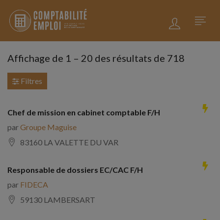
Affichage de
1
–
20
des résultats de 718
Filtres
Chef de mission en cabinet comptable F/H
par
Groupe Maguise
83160 LA VALETTE DU VAR
Responsable de dossiers EC/CAC F/H
par
FIDECA
59130 LAMBERSART