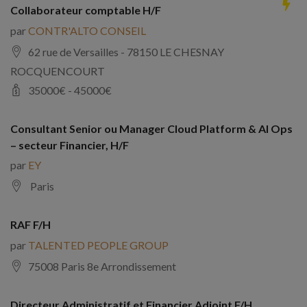
Collaborateur comptable H/F
par
CONTR'ALTO CONSEIL
62 rue de Versailles - 78150 LE CHESNAY
ROCQUENCOURT
35000
€ -
45000
€
Consultant Senior ou Manager Cloud Platform & AI Ops
– secteur Financier, H/F
par
EY
Paris
RAF F/H
par
TALENTED PEOPLE GROUP
75008 Paris 8e Arrondissement
Directeur Administratif et Financier Adjoint F/H