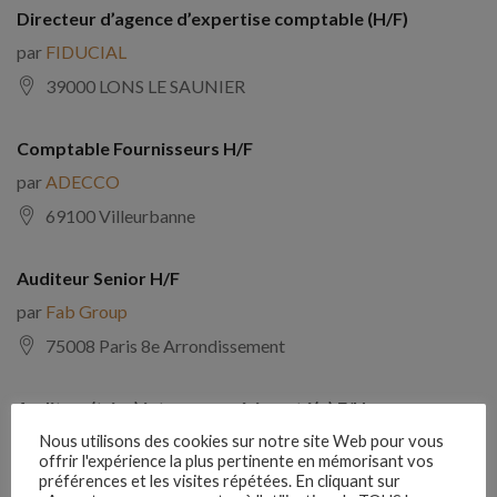
Directeur d’agence d’expertise comptable (H/F)
par
FIDUCIAL
39000 LONS LE SAUNIER
Comptable Fournisseurs H/F
par
ADECCO
69100 Villeurbanne
Auditeur Senior H/F
par
Fab Group
75008 Paris 8e Arrondissement
Auditeur(trice) interne expérimenté(e) F/H
par
Comptabilite Emploi
Nous utilisons des cookies sur notre site Web pour vous
offrir l'expérience la plus pertinente en mémorisant vos
39130 Châtillon
préférences et les visites répétées. En cliquant sur