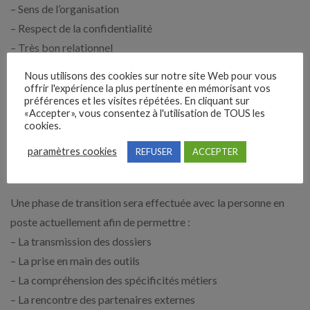
– Sens de l’organisation
– Respect de la confidentialité
– Très bon relationnel
– Adaptabilité et flexibilité
Nous utilisons des cookies sur notre site Web pour vous
offrir l'expérience la plus pertinente en mémorisant vos
Ce que nous proposons :
préférences et les visites répétées. En cliquant sur
«Accepter», vous consentez à l'utilisation de TOUS les
– CDI 38h/semaine
cookies.
– Rémunération : entre 33k€ et 36k€
paramètres cookies
REFUSER
ACCEPTER
– Mutuelle familiale prise en charge à 70% par ERB
– Participation
Une phase de transition sera effectuée avec la personne en
poste actuellement afin de permettre :
– La transmission des dossiers
– La prise en main des outils
– La compréhension des spécificités métiers
– La rencontre des partenaires externes