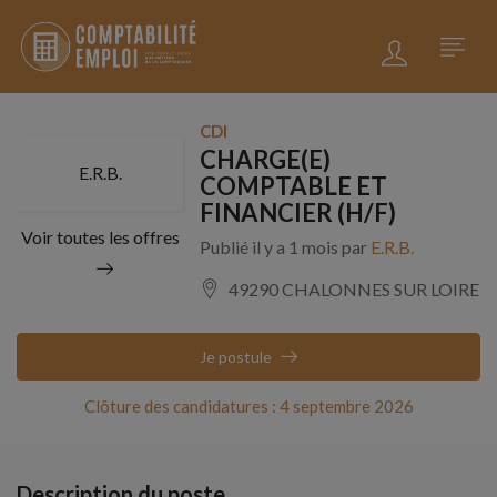
CDI
CHARGE(E)
E.R.B.
COMPTABLE ET
FINANCIER (H/F)
Voir toutes les offres
Publié il y a 1 mois par
E.R.B.
49290 CHALONNES SUR LOIRE
Je postule
Clôture des candidatures : 4 septembre 2026
Description du poste