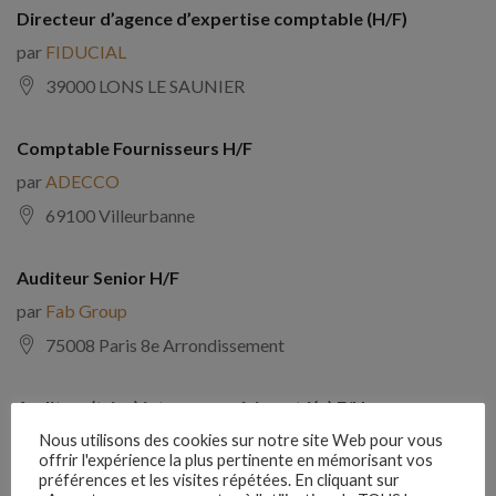
Directeur d’agence d’expertise comptable (H/F)
par
FIDUCIAL
39000 LONS LE SAUNIER
Comptable Fournisseurs H/F
par
ADECCO
69100 Villeurbanne
Auditeur Senior H/F
par
Fab Group
75008 Paris 8e Arrondissement
Auditeur(trice) interne expérimenté(e) F/H
par
Comptabilite Emploi
Nous utilisons des cookies sur notre site Web pour vous
offrir l'expérience la plus pertinente en mémorisant vos
39130 Châtillon
préférences et les visites répétées. En cliquant sur