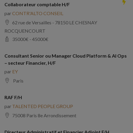
Collaborateur comptable H/F
par
CONTR'ALTO CONSEIL
62 rue de Versailles - 78150 LE CHESNAY
ROCQUENCOURT
35000
€ -
45000
€
Consultant Senior ou Manager Cloud Platform & AI Ops
– secteur Financier, H/F
par
EY
Paris
RAF F/H
par
TALENTED PEOPLE GROUP
75008 Paris 8e Arrondissement
Directeur Administratif et Financier Adjoint F/H