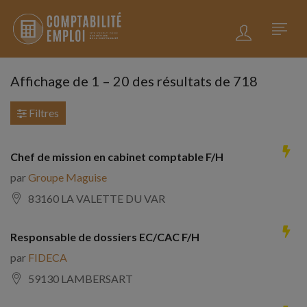
Affichage de
1
–
20
des résultats de 718
Filtres
Chef de mission en cabinet comptable F/H
par
Groupe Maguise
83160 LA VALETTE DU VAR
Responsable de dossiers EC/CAC F/H
par
FIDECA
59130 LAMBERSART