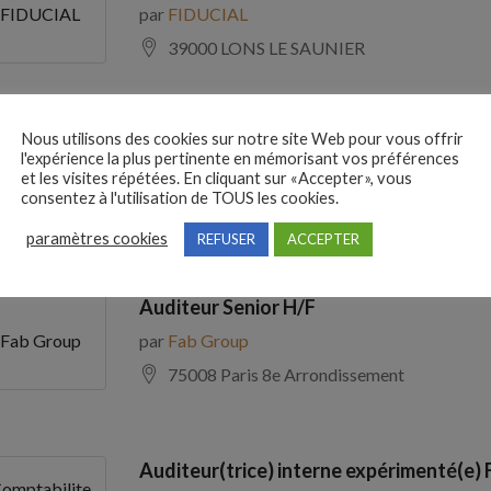
par
FIDUCIAL
FIDUCIAL
39000 LONS LE SAUNIER
Nous utilisons des cookies sur notre site Web pour vous offrir
Comptable Fournisseurs H/F
l'expérience la plus pertinente en mémorisant vos préférences
par
ADECCO
ADECCO
et les visites répétées. En cliquant sur «Accepter», vous
consentez à l'utilisation de TOUS les cookies.
69100 Villeurbanne
paramètres cookies
REFUSER
ACCEPTER
Auditeur Senior H/F
par
Fab Group
Fab Group
75008 Paris 8e Arrondissement
Auditeur(trice) interne expérimenté(e) 
omptabilite