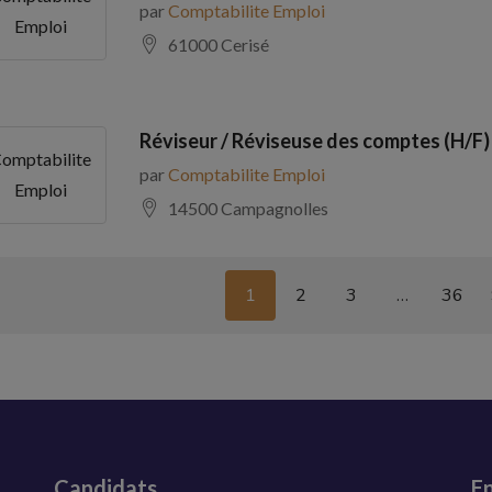
par
Comptabilite Emploi
Emploi
61000 Cerisé
Réviseur / Réviseuse des comptes (H/F)
omptabilite
par
Comptabilite Emploi
Emploi
14500 Campagnolles
1
2
3
…
36
Candidats
En