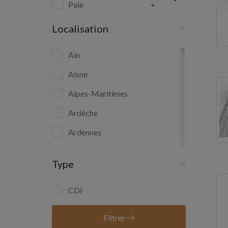
Paie
Localisation
Ain
Aisne
Alpes-Maritimes
Ardèche
Ardennes
Ariège
Type
Aube
Aude
CDI
Aveyron
Filtrer