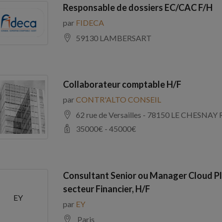
Responsable de dossiers EC/CAC F/H
par
FIDECA
59130 LAMBERSART
Collaborateur comptable H/F
par
CONTR'ALTO CONSEIL
62 rue de Versailles - 78150 LE CHE
35000
€ -
45000
€
Consultant Senior ou Manager Cloud Pl
secteur Financier, H/F
EY
par
EY
Paris