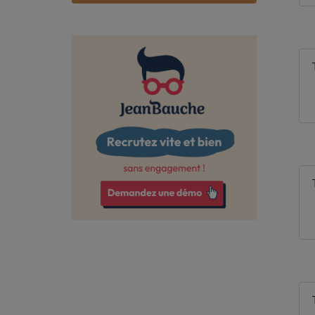
Bas-Rhin
Bouches-du-Rhône
Calvados
Cantal
Charente
Charente-Maritime
Cher
Corrèze
Côte-d'Or
Côtes-d'Armor
Creuse
Deux-Sèvres