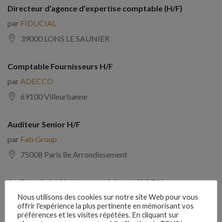
Directeur d’agence d’expertise comptable (H/F)
par
FIDUCIAL
39000 LONS LE SAUNIER
Comptable Fournisseurs H/F
par
ADECCO
69100 Villeurbanne
Auditeur Senior H/F
par
Fab Group
75008 Paris 8e Arrondissement
Auditeur(trice) interne expérimenté(e) F/H
par
Comptabilite Emploi
Nous utilisons des cookies sur notre site Web pour vous
offrir l'expérience la plus pertinente en mémorisant vos
39130 Châtillon
préférences et les visites répétées. En cliquant sur