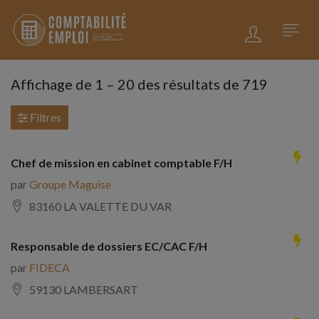
Affichage de
1
–
20
des résultats de 719
Filtres
Chef de mission en cabinet comptable F/H
par
Groupe Maguise
83160 LA VALETTE DU VAR
Responsable de dossiers EC/CAC F/H
par
FIDECA
59130 LAMBERSART