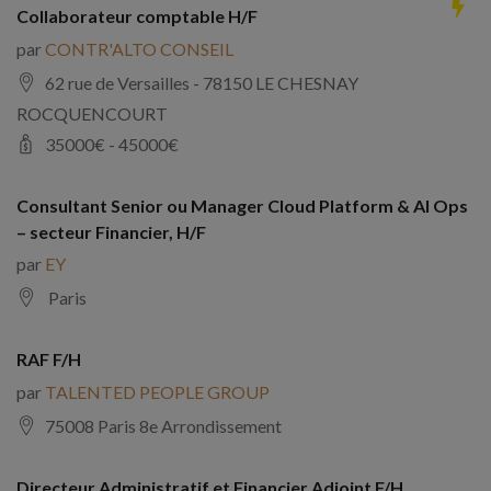
Collaborateur comptable H/F
par
CONTR'ALTO CONSEIL
62 rue de Versailles - 78150 LE CHESNAY
ROCQUENCOURT
35000
€ -
45000
€
Consultant Senior ou Manager Cloud Platform & AI Ops
– secteur Financier, H/F
par
EY
Paris
RAF F/H
par
TALENTED PEOPLE GROUP
75008 Paris 8e Arrondissement
Directeur Administratif et Financier Adjoint F/H