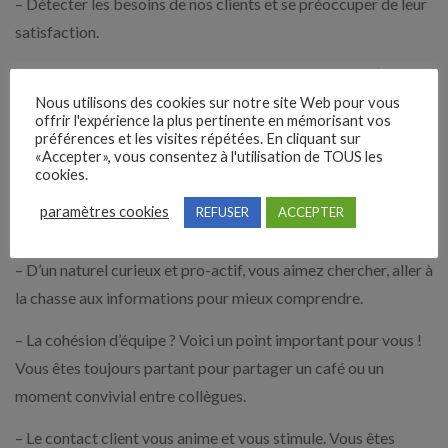
– Détecter les besoins de nos clients et se préoccuper de leur
satisfaction.
La clientèle est proche de nos agences et les nuitées d’hôtel
sont limitées (2-3 par an).
Nous utilisons des cookies sur notre site Web pour vous
offrir l'expérience la plus pertinente en mémorisant vos
préférences et les visites répétées. En cliquant sur
Profil
«Accepter», vous consentez à l'utilisation de TOUS les
Maintenant, parlons de vous…
cookies.
– Vous justifiez d’une première expérience réussie d’au moins
paramètres cookies
REFUSER
ACCEPTER
3 ans acquise sur un poste similaire en audit.
– D’un naturel curieux et pro-actif, vous aimez chercher, aller à
la chasse aux informations pour mieux comprendre.
– La cohésion d’équipe ? Voici un point important pour vous !
Vous êtes toujours partant pour partager un café ou un
moment convivial entre collègues.
– Le contact client vous anime et vous stimule. Vous êtes