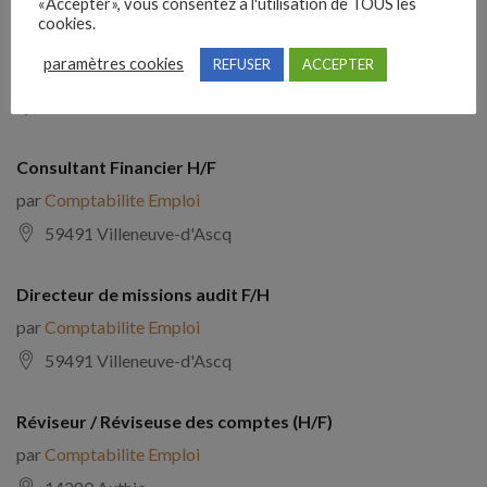
«Accepter», vous consentez à l'utilisation de TOUS les
cookies.
Analyste Comptable (F/H)
paramètres cookies
REFUSER
ACCEPTER
par
Comptabilite Emploi
Paris
Consultant Financier H/F
par
Comptabilite Emploi
59491 Villeneuve-d'Ascq
Directeur de missions audit F/H
par
Comptabilite Emploi
59491 Villeneuve-d'Ascq
Réviseur / Réviseuse des comptes (H/F)
par
Comptabilite Emploi