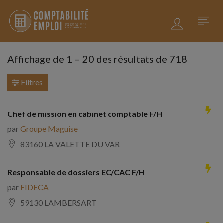
Affichage de
1
–
20
des résultats de 718
Filtres
Chef de mission en cabinet comptable F/H
par
Groupe Maguise
83160 LA VALETTE DU VAR
Responsable de dossiers EC/CAC F/H
par
FIDECA
59130 LAMBERSART