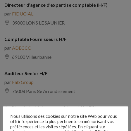
Directeur d’agence d’expertise comptable (H/F)
par
FIDUCIAL
39000 LONS LE SAUNIER
Comptable Fournisseurs H/F
par
ADECCO
69100 Villeurbanne
Auditeur Senior H/F
par
Fab Group
75008 Paris 8e Arrondissement
Auditeur(trice) interne expérimenté(e) F/H
par
Comptabilite Emploi
Nous utilisons des cookies sur notre site Web pour vous
offrir l'expérience la plus pertinente en mémorisant vos
39130 Châtillon
préférences et les visites répétées. En cliquant sur