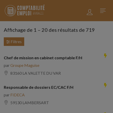
Affichage de
1
–
20
des résultats de 719
Filtres
Chef de mission en cabinet comptable F/H
par
Groupe Maguise
83160 LA VALETTE DU VAR
Responsable de dossiers EC/CAC F/H
par
FIDECA
59130 LAMBERSART