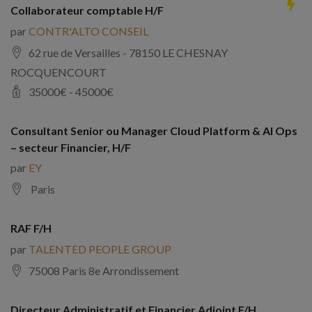
Collaborateur comptable H/F
par
CONTR'ALTO CONSEIL
62 rue de Versailles - 78150 LE CHESNAY
ROCQUENCOURT
35000
€ -
45000
€
Consultant Senior ou Manager Cloud Platform & AI Ops
– secteur Financier, H/F
par
EY
Paris
RAF F/H
par
TALENTED PEOPLE GROUP
75008 Paris 8e Arrondissement
Directeur Administratif et Financier Adjoint F/H