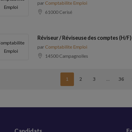
par
Comptabilite Emploi
Emploi
61000 Cerisé
Réviseur / Réviseuse des comptes (H/F)
omptabilite
par
Comptabilite Emploi
Emploi
14500 Campagnolles
1
2
3
…
36
Candidats
En