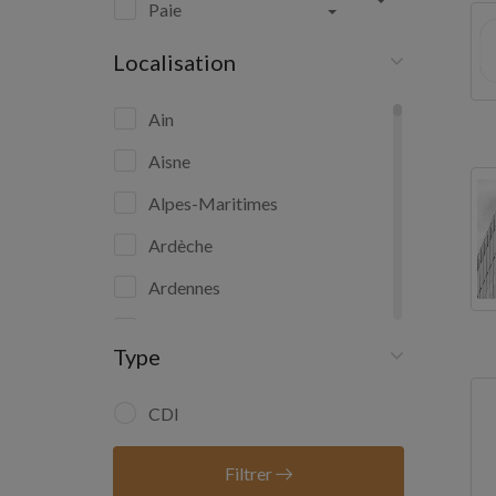
Paie
Localisation
Ain
Aisne
Alpes-Maritimes
Ardèche
Ardennes
Ariège
Type
Aube
Aude
CDI
Aveyron
Filtrer