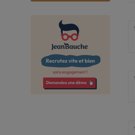
Bas-Rhin
Bouches-du-Rhône
Calvados
Cantal
Charente
Charente-Maritime
Cher
Corrèze
Côte-d'Or
Côtes-d'Armor
Creuse
Deux-Sèvres