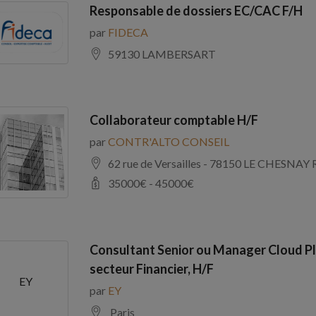
Responsable de dossiers EC/CAC F/H
par
FIDECA
59130 LAMBERSART
Collaborateur comptable H/F
par
CONTR'ALTO CONSEIL
62 rue de Versailles - 78150 LE CHE
35000
€ -
45000
€
Consultant Senior ou Manager Cloud Pl
secteur Financier, H/F
EY
par
EY
Paris