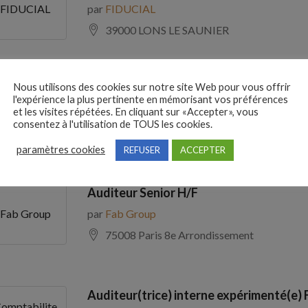
par
FIDUCIAL
FIDUCIAL
39000 LONS LE SAUNIER
Nous utilisons des cookies sur notre site Web pour vous offrir
Comptable Fournisseurs H/F
l'expérience la plus pertinente en mémorisant vos préférences
par
ADECCO
ADECCO
et les visites répétées. En cliquant sur «Accepter», vous
consentez à l'utilisation de TOUS les cookies.
69100 Villeurbanne
paramètres cookies
REFUSER
ACCEPTER
Auditeur Senior H/F
par
Fab Group
Fab Group
75008 Paris 8e Arrondissement
Auditeur(trice) interne expérimenté(e) 
omptabilite