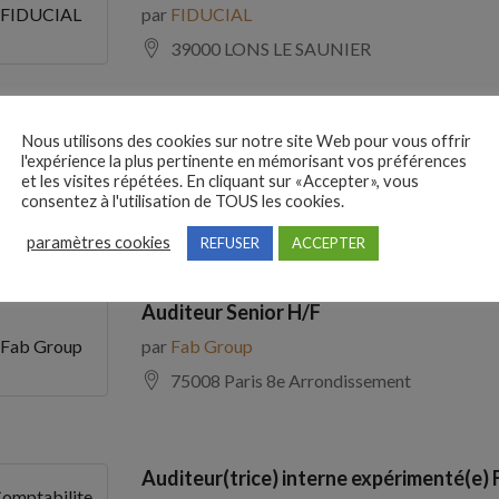
par
FIDUCIAL
FIDUCIAL
39000 LONS LE SAUNIER
Nous utilisons des cookies sur notre site Web pour vous offrir
Comptable Fournisseurs H/F
l'expérience la plus pertinente en mémorisant vos préférences
par
ADECCO
ADECCO
et les visites répétées. En cliquant sur «Accepter», vous
consentez à l'utilisation de TOUS les cookies.
69100 Villeurbanne
paramètres cookies
REFUSER
ACCEPTER
Auditeur Senior H/F
par
Fab Group
Fab Group
75008 Paris 8e Arrondissement
Auditeur(trice) interne expérimenté(e) 
omptabilite