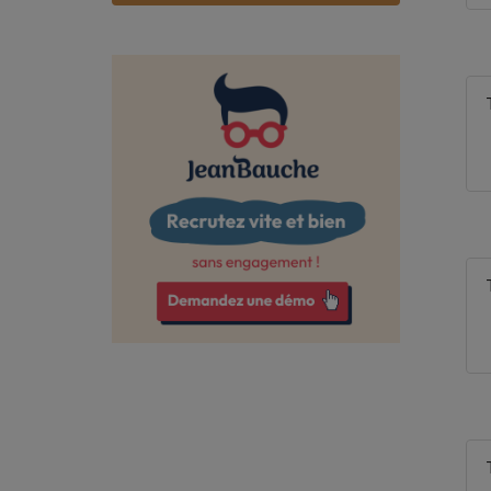
Bas-Rhin
Bouches-du-Rhône
Calvados
Cantal
Charente
Charente-Maritime
Cher
Corrèze
Côte-d'Or
Côtes-d'Armor
Creuse
Deux-Sèvres