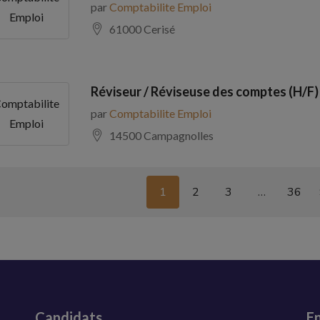
par
Comptabilite Emploi
Emploi
61000 Cerisé
Réviseur / Réviseuse des comptes (H/F)
omptabilite
par
Comptabilite Emploi
Emploi
14500 Campagnolles
1
2
3
…
36
Candidats
En