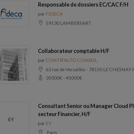
Responsable de dossiers EC/CAC F/H
par
FIDECA
59130 LAMBERSART
Collaborateur comptable H/F
par
CONTR'ALTO CONSEIL
62 rue de Versailles - 78150 LE CHE
35000
€ -
45000
€
Consultant Senior ou Manager Cloud Pl
secteur Financier, H/F
EY
par
EY
Paris