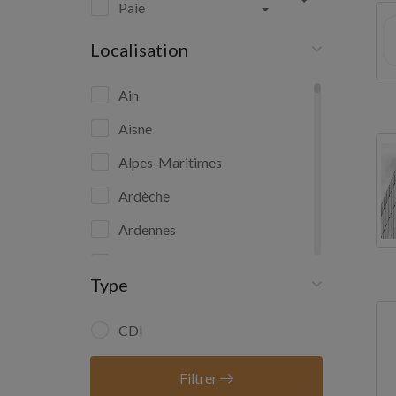
Paie
Localisation
Ain
Aisne
Alpes-Maritimes
Ardèche
Ardennes
Ariège
Type
Aube
Aude
CDI
Aveyron
Filtrer