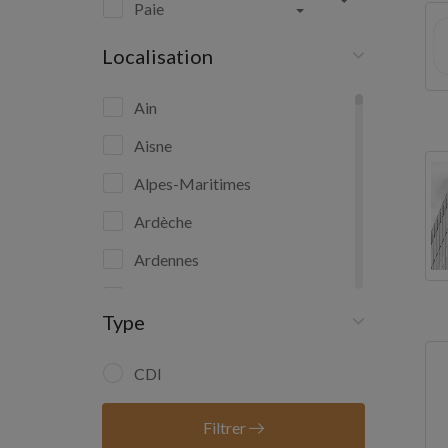
Paie
Localisation
Ain
Aisne
Alpes-Maritimes
Ardèche
Ardennes
Ariège
Type
Aube
Aude
CDI
Aveyron
Filtrer