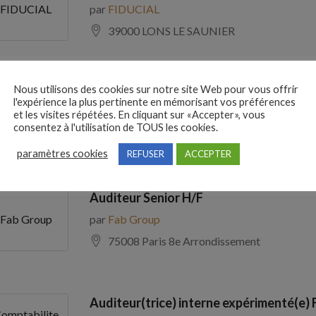
par
FIDUCIAL
FIDUCIAL
39000 LONS LE SAUNIER
Nous utilisons des cookies sur notre site Web pour vous offrir
Comptable Fournisseurs H/F
l'expérience la plus pertinente en mémorisant vos préférences
par
ADECCO
ADECCO
et les visites répétées. En cliquant sur «Accepter», vous
consentez à l'utilisation de TOUS les cookies.
69100 Villeurbanne
paramètres cookies
REFUSER
ACCEPTER
Auditeur Senior H/F
par
Fab Group
Fab Group
75008 Paris 8e Arrondissement
Auditeur(trice) interne expérimenté(e) 
omptabilite