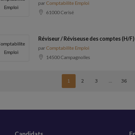
par
Comptabilite Emploi
Emploi
61000 Cerisé
Réviseur / Réviseuse des comptes (H/F)
omptabilite
par
Comptabilite Emploi
Emploi
14500 Campagnolles
1
2
3
…
36
Candidats
En