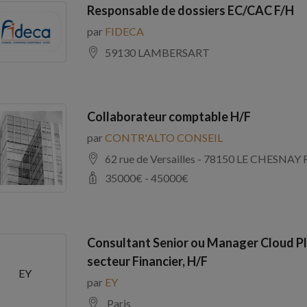
Responsable de dossiers EC/CAC F/H
par
FIDECA
59130 LAMBERSART
Collaborateur comptable H/F
par
CONTR'ALTO CONSEIL
62 rue de Versailles - 78150 LE CHE
35000
€ -
45000
€
Consultant Senior ou Manager Cloud Pl
secteur Financier, H/F
EY
par
EY
Paris