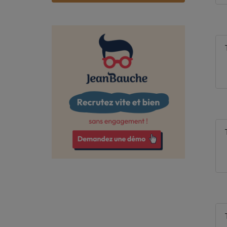
Bas-Rhin
Bouches-du-Rhône
Calvados
Cantal
Charente
Charente-Maritime
Cher
Corrèze
Côte-d'Or
Côtes-d'Armor
Creuse
Deux-Sèvres