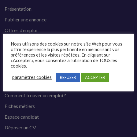
Présentation
Publier une annonce
Offres d’emploi
Questions fréquentes
Nous utilisons des cookies sur notre site Web pour vous
offrir l'expérience la plus pertinente en mémorisant vos
Blog
préférences et les visites répétées. En cliquant sur
«Accepter», vous consentez à l'utilisation de TOUS les
Contact
cookies.
paramètres cookies
REFUSER
ACCEPTER
Candidats
Comment trouver un emploi ?
Fiches métiers
Espace candidat
Déposer un CV