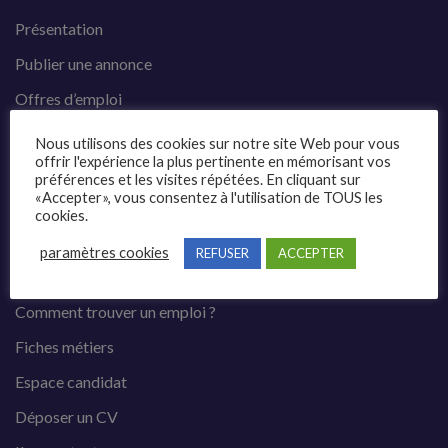
Présentation
Publier une annonce
Offres d’emploi
Questions fréquentes
Nous utilisons des cookies sur notre site Web pour vous
offrir l'expérience la plus pertinente en mémorisant vos
Blog
préférences et les visites répétées. En cliquant sur
«Accepter», vous consentez à l'utilisation de TOUS les
Contact
cookies.
paramètres cookies
REFUSER
ACCEPTER
Candidats
Comment trouver un emploi ?
Fiches métiers
Espace candidat
Déposer un CV