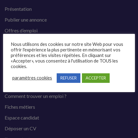
Présentation
Publier une annonce
Offres d’emploi
Questions fréquentes
Nous utilisons des cookies sur notre site Web pour vous
offrir l'expérience la plus pertinente en mémorisant vos
Blog
préférences et les visites répétées. En cliquant sur
«Accepter», vous consentez à l'utilisation de TOUS les
Contact
cookies.
paramètres cookies
REFUSER
ACCEPTER
Candidats
Comment trouver un emploi ?
Fiches métiers
Espace candidat
Déposer un CV