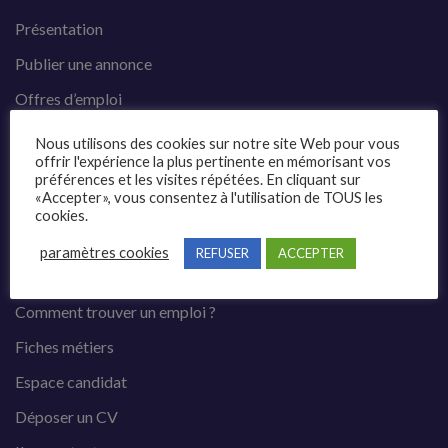
Présentation
Publier une annonce
Offres d’emploi
Questions fréquentes
Nous utilisons des cookies sur notre site Web pour vous
offrir l'expérience la plus pertinente en mémorisant vos
Blog
préférences et les visites répétées. En cliquant sur
«Accepter», vous consentez à l'utilisation de TOUS les
Contact
cookies.
paramètres cookies
REFUSER
ACCEPTER
Candidats
Comment trouver un emploi ?
Fiches métiers
Espace candidat
Déposer un CV