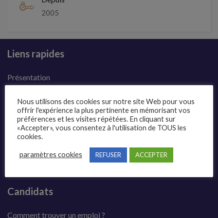
2005
Liens rapides
Présentation
Publier une annonce
Nous utilisons des cookies sur notre site Web pour vous
offrir l'expérience la plus pertinente en mémorisant vos
Offres d’emploi
préférences et les visites répétées. En cliquant sur
«Accepter», vous consentez à l'utilisation de TOUS les
Questions fréquentes
cookies.
Blog
paramètres cookies
REFUSER
ACCEPTER
Contact
Candidats
Comment trouver un emploi ?