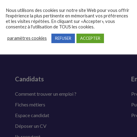
Nous utilisons des cookies sur notre site Web pour vous offrir
l'expérience la plus pertinente en mémorisant vos préférences
et les visites répétées. En cliquant sur «Accepter», vous
consentez à l'utilisation de TOUS les cookies.
paramètres cookies
REFUSER
ACCEPTER
Candidats
En
Comment trouver un emploi ?
Pr
Fiches métiers
Pu
Espace candidat
Pr
Déposer un CV
Ils recrutent