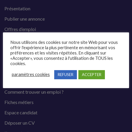
Présentation
Publier une annonce
Offres d’emploi
Questions fréquentes
Nous utilisons des cookies sur notre site Web pour vous
offrir l'expérience la plus pertinente en mémorisant vos
Blog
préférences et les visites répétées. En cliquant sur
«Accepter», vous consentez à l'utilisation de TOUS les
Contact
cookies.
paramètres cookies
REFUSER
ACCEPTER
Candidats
Comment trouver un emploi ?
Fiches métiers
Espace candidat
Déposer un CV