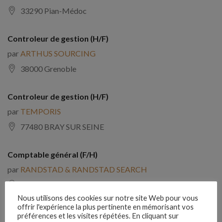
33290 Pian-Médoc
Controleur de gestion (H/F)
par
ARTHUS SOURCING
38000 Grenoble
Controleur de gestion (H/F)
par
TEMPORIS
77480 BRAY SUR SEINE
Comptable général (F/H)
par
RANDSTAD & RANDSTAD SEARCH
69005 Lyon 5e Arrondissement
Nous utilisons des cookies sur notre site Web pour vous
offrir l'expérience la plus pertinente en mémorisant vos
Assistant trésorerie (H/F)
préférences et les visites répétées. En cliquant sur